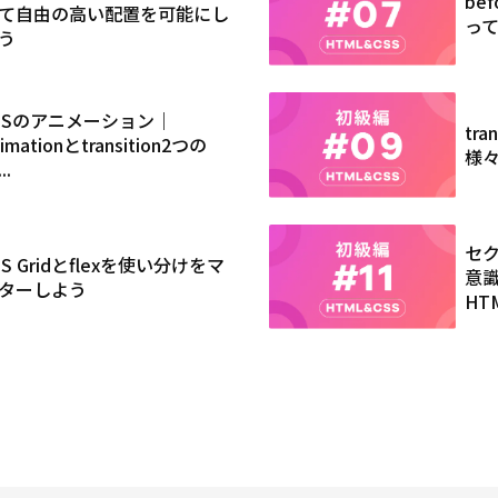
be
て自由の高い配置を可能にし
って
う
SSのアニメーション｜
tr
imationとtransition2つの
様
..
セ
SS Gridとflexを使い分けをマ
意
ターしよう
HT