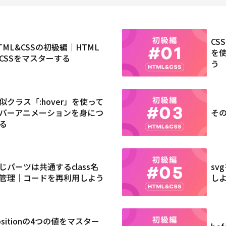
CS
TML&CSSの初級編｜HTML
を使
CSSをマスターする
う
似クラス「:hover」を使って
バーアニメーションを身につ
そ
る
じパーツは共通するclass名
sv
管理｜コードを再利用しよう
し
ositionの4つの値をマスター