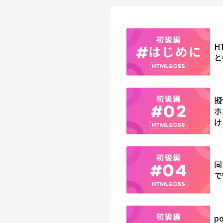
H
と
擬
ホ
け
同
で
p