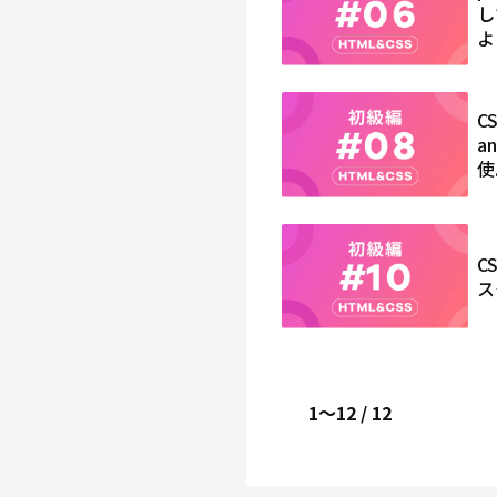
し
よ
C
an
使.
C
ス
1〜12 / 12