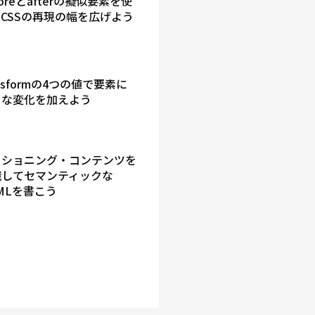
foreとafterの擬似要素を使
CSSの再現の幅を広げよう
ansformの4つの値で要素に
々な変化を加えよう
クショニング・コンテンツを
識してセマンティックな
MLを書こう