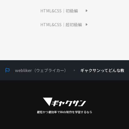
HTML&CSS｜初級編
HTML&CSS｜超初級編
webliker（ウェブライカー）
ギャクサンってどんな教材
最短かつ最効率でWeb制作を学習するなら