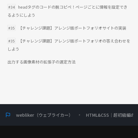
headタグのコードの脱コピペ！ページごとに情報を設定でき
#34
るようにしよう
【チャレンジ課題】アレンジ版ポートフォリオサイトの実装
#35
【チャレンジ課題】アレンジ版ポートフォリオの答え合わせを
#35
しよう
出力する画像素材の拡張子の選定方法
webliker（ウェブライカー）
HTML&CSS｜超初級編の