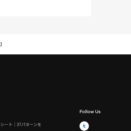
成】
Follow Us
トシート｜37パターンを
Twitter