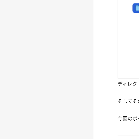
「display : flex」を使って横並
#16
び・中央揃えのレイアウトの基礎を
身につけよう
スマホ対応（レスポンシブ対
#17
応）の概要を理解しよう
デベロッパーツールを使ってエ
#18
ラーを素早く解決できるようになろ
う
ポートフォリオサイトのデザイ
#19
ディレク
ン確認【ポートフォリオ作成】
そしてそ
ディレクトリの作成をしよう
#20
【ポートフォリオ作成】
今回のポ
ヘッダーをつくろう【ポートフ
#21
ォリオ作成】