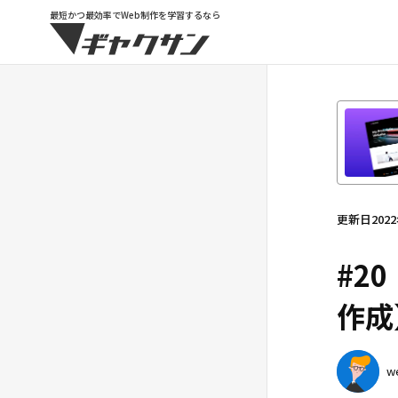
最短かつ最効率でWeb制作を学習するなら
HTML&CSS｜初級編
HTML&CSS｜超初級編
HTML&CSS｜超初級編の一覧へ
更新日
202
WEBサイト制作はどんな仕事？稼げ
る？【業界8年のプロが解説】
#2
WEBサイトをつくるために
#01
作成
HTMLとCSSがなぜ必要なのかを理解
しよう
w
コーディングに必要なものを揃
#02