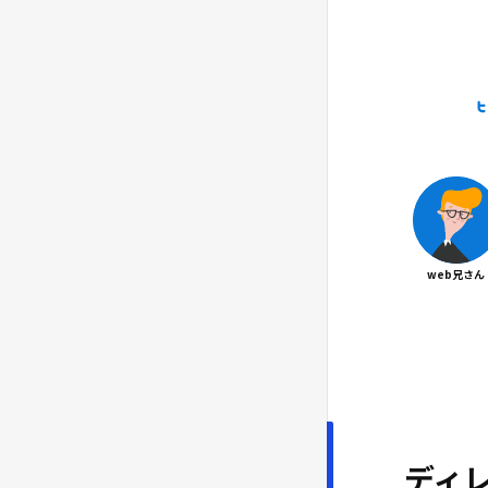
えよう
HTMLの書き方を覚えよう
#03
HTMLでよく使う18個のタグを
#04
覚えよう
HTMLの課題｜シンプルなWEB
#05
ページを作ろう
ページの装飾｜CSSの書き方を
#06
覚えよう
web兄さん
親要素と子要素について理解し
#07
よう
よく使う10個のプロパティを覚
#08
えよう
CSSの課題｜シンプルなWEBペ
#09
ディ