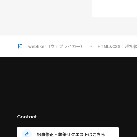
ートフォリオ作成】
お問い合わせ&フッター【ポー
#29
トフォリオ作成】
レスポンシブ対応【ポートフォ
#30
リオ作成】
webliker（ウェブライカー）
HTML&CSS｜超
ピクセルパーフェクト｜デザイ
#31
ンデータとのズレをチェックして実
装の精度を高めよう
ドメイン・サーバー・IPアドレ
#32
ス・DNSの役割
ドメイン取得＆サーバー設定を
#33
してサイトを公開
Contact
headタグのコードの脱コピ
#34
記事修正・執筆リクエストはこちら
ペ！ページごとに情報を設定できる