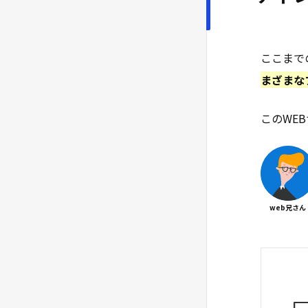
ージを作ろう
レイアウトを制御する｜divと
#10
spanについて理解しよう
ここまで
まざまな
class属性とid属性について理解
#11
しよう
このWE
divとclass属性を使った課題に
#12
挑戦しよう
CSSのセレクタでよく使う7つ
#13
を覚えよう
web兄さん
ブロック要素とインライン要素
#14
の４つの違い
paddingとmarginの違いとボッ
#15
クスモデルの理解