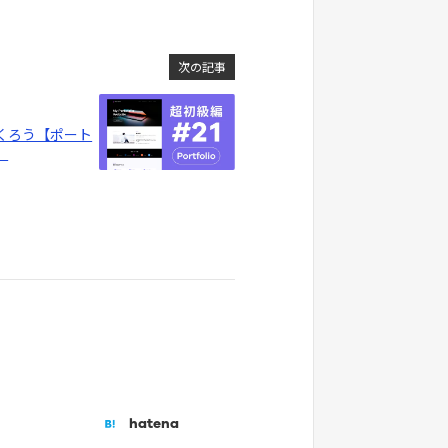
次の記事
くろう【ポート
】
hatena