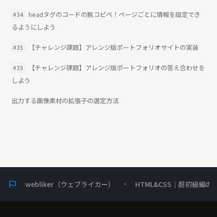
headタグのコードの脱コピペ！ページごとに情報を設定でき
#34
るようにしよう
【チャレンジ課題】アレンジ版ポートフォリオサイトの実装
#35
【チャレンジ課題】アレンジ版ポートフォリオの答え合わせを
#35
しよう
出力する画像素材の拡張子の選定方法
webliker（ウェブライカー）
HTML&CSS｜超初級編の