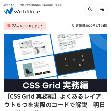
WEBデザイナー・プログラマの初学者向けの独学学習サイトです。
検
メ
索
ニ
す
ュ
る
ー
23
更新日
2022年9月24日
人がいいねしました
を
開
く
【CSS Grid 実務編】よくあるレイア
ウト６つを実際のコードで解説｜明日