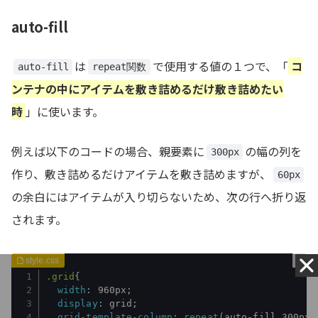
auto-fill
は
で使用する値の１つで、「
コ
auto-fill
repeat関数
ンテナの中にアイテムを敷き詰めるだけ敷き詰めたい
時
」に使います。
例えば以下のコードの場合、親要素に
の幅の列を
300px
作り、敷き詰めるだけアイテムを敷き詰めますが、
60px
の余白にはアイテムが入り切らないため、次の行へ折り返
されます。
.grid
{
width
:
 960px
;
display
:
 grid
;
grid-template-column
:
repeat
(
auto-fill
,
300px
)