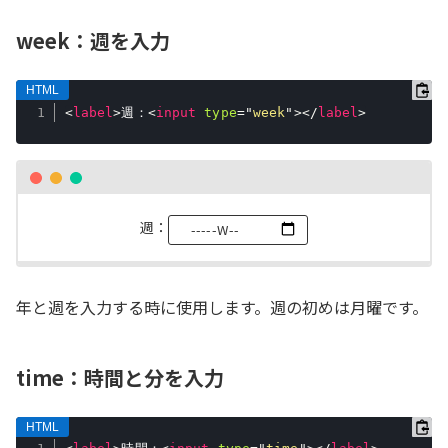
week：週を入力
<
label
>
週：
<
input
type
=
"
week
"
>
</
label
>
週：
年と週を入力する時に使用します。週の初めは月曜です。
time：時間と分を入力