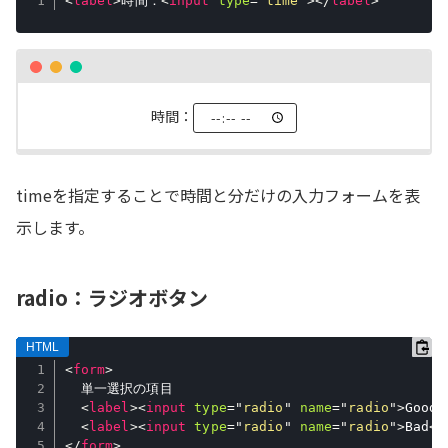
<
label
>
時間：
<
input
type
=
"
time
"
>
</
label
>
時間：
timeを指定することで時間と分だけの入力フォームを表
示します。
radio：ラジオボタン
<
form
>
  単一選択の項目

<
label
>
<
input
type
=
"
radio
"
name
=
"
radio
"
>
Good
<
<
label
>
<
input
type
=
"
radio
"
name
=
"
radio
"
>
Bad
</
</
form
>