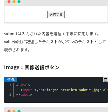
submitは入力された内容を送信する際に使用します。
value属性に記述したテキストがボタンのテキストとして
表示されます。
image：画像送信ボタン
<
label
>
<
input
type
=
"
image
"
src
=
"
btn-submit.jpg
"
alt
=
</
label
>