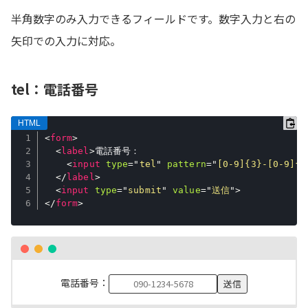
半角数字のみ入力できるフィールドです。数字入力と右の
矢印での入力に対応。
tel：電話番号
<
form
>
<
label
>
電話番号：

<
input
type
=
"
tel
"
pattern
=
"
[0-9]{3}-[0-9]{4
</
label
>
<
input
type
=
"
submit
"
value
=
"
送信
"
>
</
form
>
電話番号：