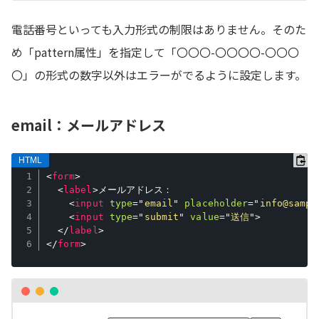
電話番号といっても入力形式の制限はありません。そのた
め「pattern属性」を指定して「〇〇〇-〇〇〇〇-〇〇〇
〇」の形式の数字以外はエラーがでるように設定します。
email：メールアドレス
<
form
>
<
label
>
メールアドレス：

<
input
type
=
"
email
"
placeholder
=
"
info@sampl
<
input
type
=
"
submit
"
value
=
"
送信
"
>
</
label
>
</
form
>