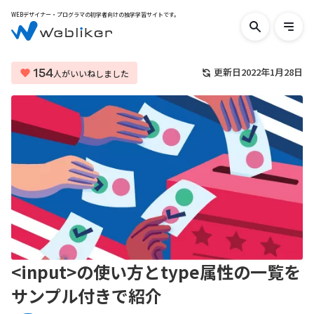
WEBデザイナー・プログラマの初学者向けの独学学習サイトです。
検
メ
索
ニ
す
ュ
る
ー
154
更新日
2022年1月28日
人がいいねしました
を
開
く
<input>の使い方とtype属性の一覧を
サンプル付きで紹介