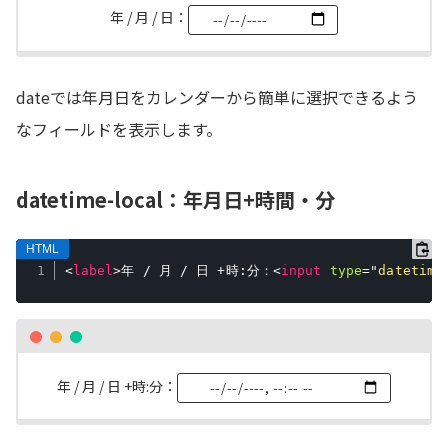
年 / 月 / 日：
dateでは年月日をカレンダーから簡単に選択できるよう
なフィールドを表示します。
datetime-local：年月日+時間・分
<
label
>
年 / 月 / 日 +時:分：
<
input
type
=
"
datetime
年 / 月 / 日 +時:分：