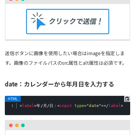
送信ボタンに画像を使用したい場合はimageを指定しま
す。画像のファイルパスのsrc属性とalt属性は必須です。
date：カレンダーから年月日を入力する
<
label
>
年/月/日：
<
input
type
=
"
date
"
>
</
label
>