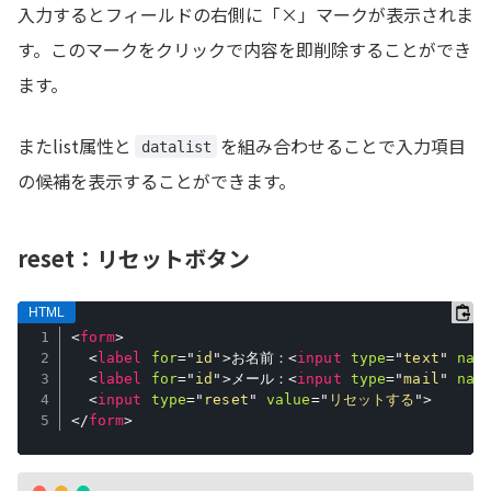
入力するとフィールドの右側に「×」マークが表示されま
す。このマークをクリックで内容を即削除することができ
ます。
またlist属性と
を組み合わせることで入力項目
datalist
の候補を表示することができます。
reset：リセットボタン
<
form
>
<
label
for
=
"
id
"
>
お名前：
<
input
type
=
"
text
"
nam
<
label
for
=
"
id
"
>
メール：
<
input
type
=
"
mail
"
nam
<
input
type
=
"
reset
"
value
=
"
リセットする
"
>
</
form
>