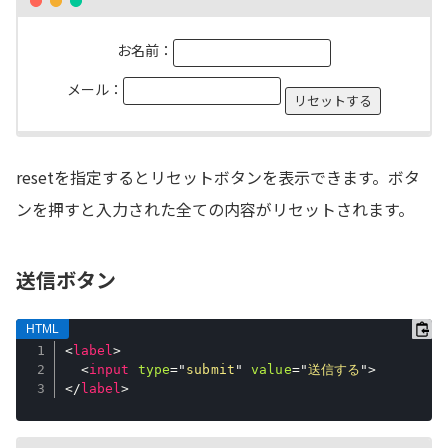
お名前：
メール：
resetを指定するとリセットボタンを表示できます。ボタ
ンを押すと入力された全ての内容がリセットされます。
送信ボタン
<
label
>
<
input
type
=
"
submit
"
value
=
"
送信する
"
>
</
label
>