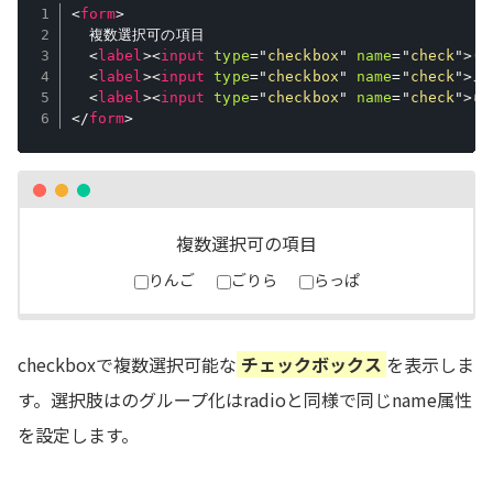
<
form
>
  複数選択可の項目

<
label
>
<
input
type
=
"
checkbox
"
name
=
"
check
"
>
り
<
label
>
<
input
type
=
"
checkbox
"
name
=
"
check
"
>
ご
<
label
>
<
input
type
=
"
checkbox
"
name
=
"
check
"
>
ら
</
form
>
複数選択可の項目
りんご
ごりら
らっぱ
checkboxで複数選択可能な
チェックボックス
を表示しま
す。選択肢はのグループ化はradioと同様で同じname属性
を設定します。