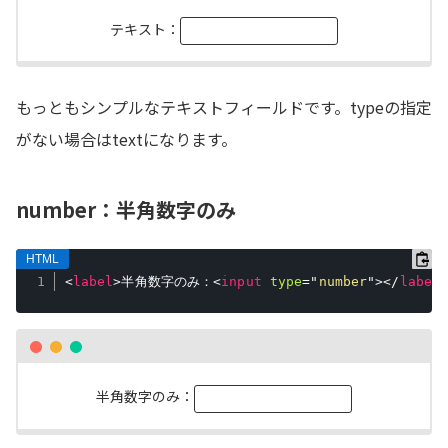
テキスト：
もっともシンプルなテキストフィールドです。typeの指定
がない場合はtextになります。
number：半角数字のみ
<
label
>
半角数字のみ：
<
input
type
=
"
number
"
>
</
label
半角数字のみ：