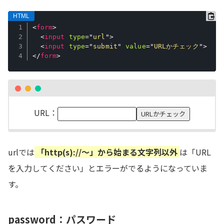
<
form
>
<
input
type
=
"
url
"
>
<
input
type
=
"
submit
"
value
=
"
URLかチェック
"
>
</
form
>
URL：
urlでは
「http(s)://〜」から始まる文字列以外
は「URL
を入力してください」とエラーがでるようになっていま
す。
password：パスワード