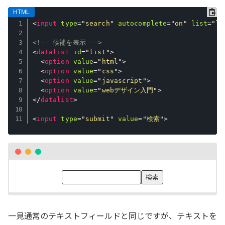
<
input
type
=
"
search
"
autocomplete
=
"
on
"
list
=
"
li
<!-- 候補を表示 -->
<
datalist
id
=
"
list
"
>
<
option
value
=
"
html
"
>
<
option
value
=
"
css
"
>
<
option
value
=
"
javascript
"
>
<
option
value
=
"
webデザイン入門
"
>
</
datalist
>
<
input
type
=
"
submit
"
value
=
"
検索
"
>
一見通常のテキストフィールドと同じですが、テキストを