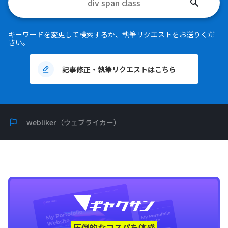
検
索
す
キーワードを変更して検索するか、執筆リクエストをお送りくだ
る
さい。
記事修正・執筆リクエストはこちら
webliker（ウェブライカー）
圧倒的なコスパを体感