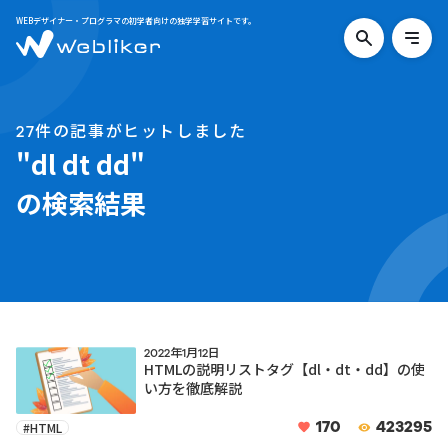
WEBデザイナー・プログラマの初学者向けの独学学習サイトです。
検
メ
索
ニ
す
ュ
る
ー
を
27件の記事がヒットしました
開
く
"dl dt dd"
の検索結果
2022年1月12日
HTMLの説明リストタグ【dl・dt・dd】の使
い方を徹底解説
170
423295
#HTML