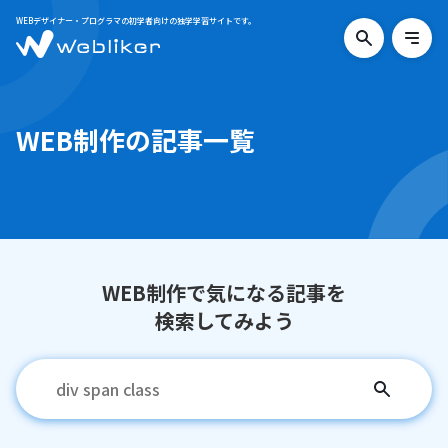
WEBデザイナー・プログラマの初学者向けの独学学習サイトです。
検
メ
索
ニ
す
ュ
る
ー
を
WEB制作の記事一覧
開
く
WEB制作で気になる記事を
検索してみよう
検
索
す