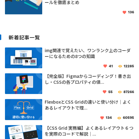
ールを徹底まとめ
136
新着記事一覧
img関連で覚えたい、ワンランク上のコーダ
ーになるための8つの知識
41
12285
【完全版】Figmaからコーディング！書き出
し・CSSの各プロパティの値...
55
87266
FlexboxとCSS Gridの違いと使い分け｜よく
あるレイアウトで理...
134
60595
【CSS Grid 実務編】よくあるレイアウト６つ
を実際のコードで解説｜...