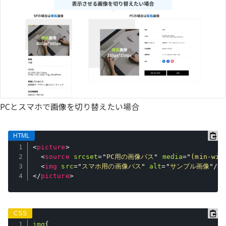
PCとスマホで画像を切り替えたい場合
<
picture
>
<
source
srcset
=
"
PC用の画像パス
"
media
=
"
(min-wid
<
img
src
=
"
スマホ用の画像パス
"
alt
=
"
サンプル画像
"
/>
</
picture
>
img
{