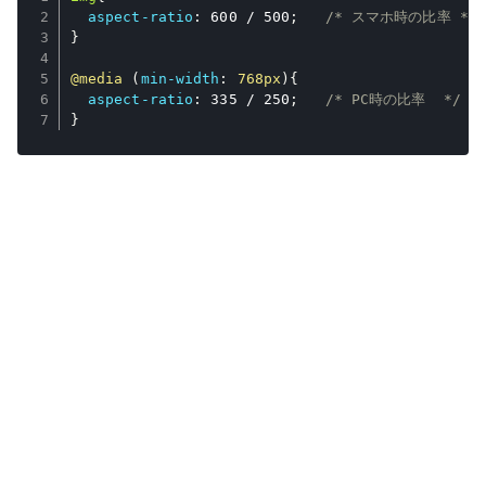
aspect-ratio
:
 600 / 500
;
/* スマホ時の比率 */
}
@media
(
min-width
:
 768px
)
{
aspect-ratio
:
 335 / 250
;
/* PC時の比率  */
}