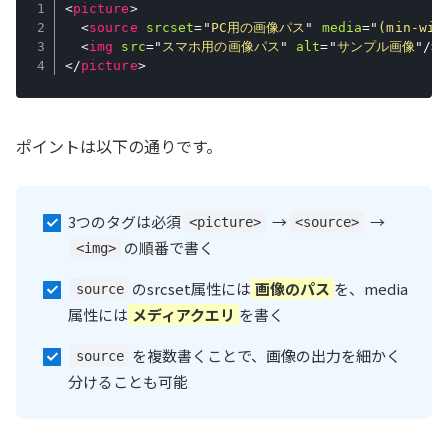
<
picture
>
<
source
srcset
=
"
PC用の画像パス
"
media
=
"
(min-wid
<
img
src
=
"
スマホ用の画像パス
"
alt
=
"
サンプル画像
"
/>
</
picture
>
ポイントは以下の通りです。
3つのタグは必須
→
→
<picture>
<source>
の順番で書く
<img>
のsrcset属性には
画像のパス
を、media
source
属性には
メディアクエリ
を書く
を複数書くことで、画像の出力を細かく
source
分けることも可能