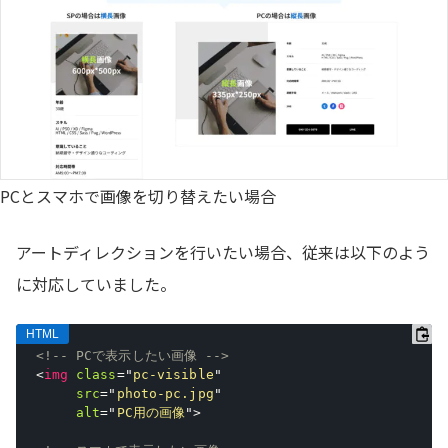
PCとスマホで画像を切り替えたい場合
アートディレクションを行いたい場合、従来は以下のよう
に対応していました。
<!-- PCで表示したい画像 -->
<
img
class
=
"
pc-visible
"
src
=
"
photo-pc.jpg
"
alt
=
"
PC用の画像
"
>