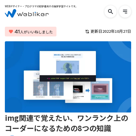
WEBデザイナー・プログラマの初学者向けの独学学習サイトです。
検
メ
索
ニ
す
ュ
る
ー
41
更新日
2022年10月27日
人がいいねしました
を
開
く
img関連で覚えたい、ワンランク上の
コーダーになるための8つの知識