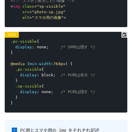
<!-- スマホで表示したい画像 -->
<
img
class
=
"
sp-visible
"
src
=
"
photo-sp.jpg
"
alt
=
"
スマホ用の画像
"
>
.pc-visible
{
display
:
 none
;
/* SP時は隠す */
}
@media
(
min-width
:
768px
)
{
.pc-visible
{
display
:
 block
;
/* PC時は表示 */
}
.sp-visible
{
display
:
 none
;
/* PC時は隠す */
}
}
PC用とスマホ用の
をそれぞれ記述
img