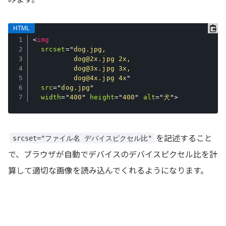
<
img
srcset
=
"
dog.jpg,

          dog@2x.jpg 2x,

          dog@3x.jpg 3x,

          dog@4x.jpg 4x
"
src
=
"
dog.jpg
"
width
=
"
400
"
height
=
"
400
"
alt
=
"
犬
"
>
を記述すること
srcset="ファイル名 デバイスピクセル比"
で、ブラウザが自動でデバイスのデバイスピクセル比を計
算して適切な画像を読み込んでくれるようになります。