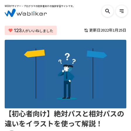
WEBデザイナー・プログラマの初学者向けの独学学習サイトです。
検
メ
索
ニ
す
ュ
る
ー
123
更新日
2022年1月25日
人がいいねしました
を
開
く
【初心者向け】絶対パスと相対パスの
違いをイラストを使って解説！