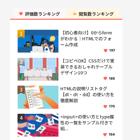
評価数ランキング
閲覧数ランキング
【初心者向け】0からform
がわかる｜HTMLでのフォ
ーム作成
197
【コピペOK】CSSだけで実
装できるおしゃれテーブル
デザイン10つ
185
HTMLの説明リストタグ
【dl・dt・dd】の使い方を
徹底解説
170
<input>の使い方とtype属
性の一覧をサンプル付きで
紹...
154