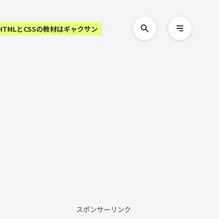
HTMLとCSSの教材はギャクサン
検
メ
索
ニ
す
ュ
る
ー
を
開
く
スポンサーリンク