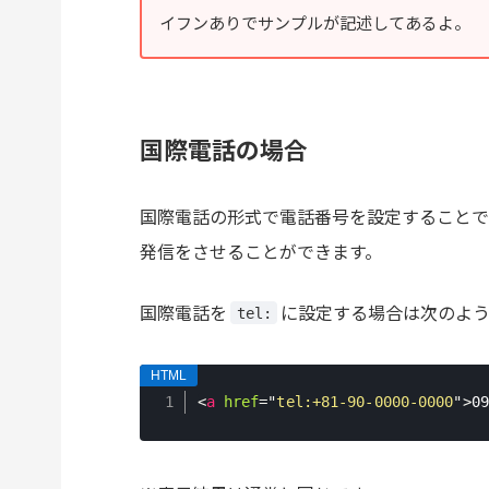
イフンありでサンプルが記述してあるよ。
国際電話の場合
国際電話の形式で電話番号を設定することで
発信をさせることができます。
国際電話を
に設定する場合は次のよう
tel:
<
a
href
=
"
tel:+81-90-0000-0000
"
>
09