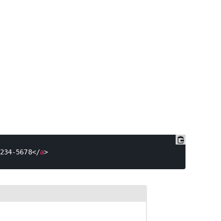
234-5678
</
a
>