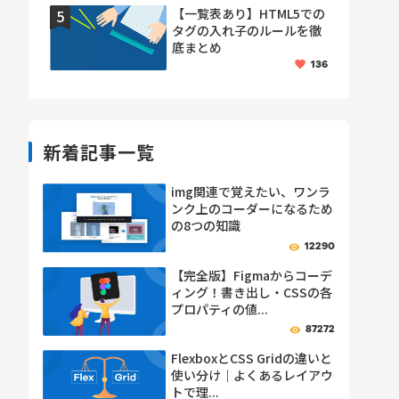
【一覧表あり】HTML5での
タグの入れ子のルールを徹
底まとめ
136
新着記事一覧
img関連で覚えたい、ワンラ
ンク上のコーダーになるため
の8つの知識
12290
【完全版】Figmaからコーデ
ィング！書き出し・CSSの各
プロパティの値...
87272
FlexboxとCSS Gridの違いと
使い分け｜よくあるレイアウ
トで理...