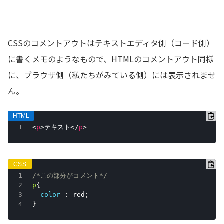
CSSのコメントアウトはテキストエディタ側（コード側）
に書くメモのようなもので、HTMLのコメントアウト同様
に、ブラウザ側（私たちがみている側）には表示されませ
ん。
<
p
>
テキスト
</
p
>
/*この部分がコメント*/
p
{
color
:
 red
;
}