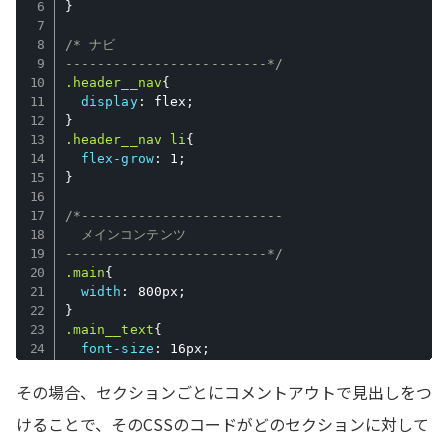
}
/* ナビ

-------------------------*/
.header__nav
{
display
:
 flex
;
}
.header__nav li
{
flex-grow
:
 1
;
}
/*-------------------------

  メインコンテンツ

-------------------------*/
.main
{
width
:
 800px
;
}
.main__text
{
font-size
:
 16px
;
}
その場合、セクションごとにコメントアウトで見出しをつ
けることで、そのCSSのコードがどのセクションに対して