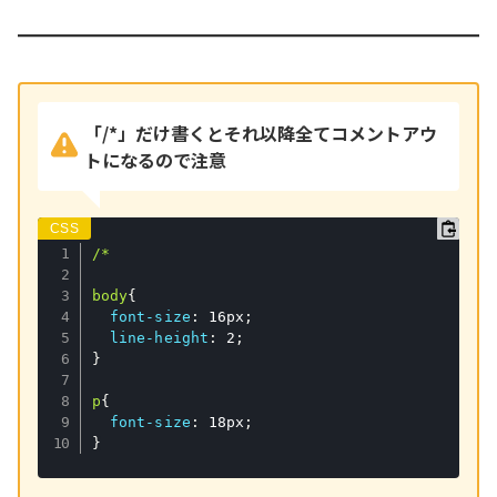
「/*」だけ書くとそれ以降全てコメントアウ
トになるので注意
/* 

body
{
font-size
:
 16px
;
line-height
:
 2
;
}
p
{
font-size
:
 18px
;
}