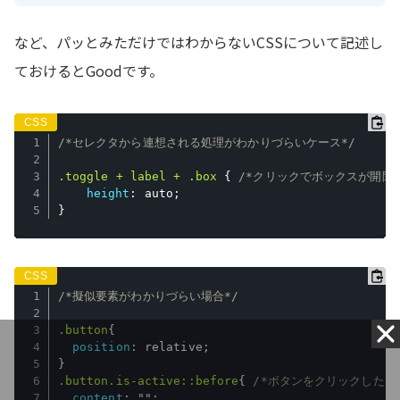
など、パッとみただけではわからないCSSについて記述し
ておけるとGoodです。
/*セレクタから連想される処理がわかりづらいケース*/
.toggle + label + .box
{
/*クリックでボックスが開閉す
height
:
 auto
;
}
/*擬似要素がわかりづらい場合*/
.button
{
position
:
 relative
;
}
.button.is-active::before
{
/*ボタンをクリックしたら
content
:
""
;