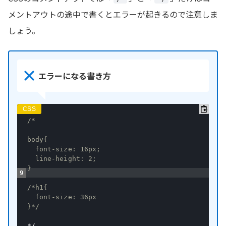
メントアウトの途中で書くとエラーが起きるので注意しま
しょう。
エラーになる書き方
/*

body{

  font-size: 16px;

  line-height: 2;

} 

/*h1{

  font-size: 36px

}*/
*/