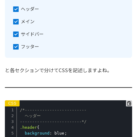
ヘッダー
メイン
サイドバー
フッター
と各セクションで分けてCSSを記述しますよね。
/*-------------------------

  ヘッダー

-------------------------*/
.header
{
background
:
 blue
;