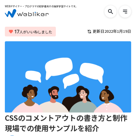
WEBデザイナー・プログラマの初学者向けの独学学習サイトです。
検
メ
索
ニ
す
ュ
る
ー
17
更新日
2022年1月19日
人がいいねしました
を
開
く
CSSのコメントアウトの書き方と制作
現場での使用サンプルを紹介