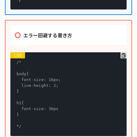
エラー回避する書き方
/*

body{

  font-size: 16px;

  line-height: 2;

} 

h1{

  font-size: 36px

}

*/