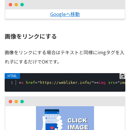
Googleへ移動
画像をリンクにする
画像をリンクにする場合はテキストと同様にimgタグを入
れ子にするだけでOKです。
<
a
href
=
"
https://webliker.info/
"
>
<
img
src
=
"
img.