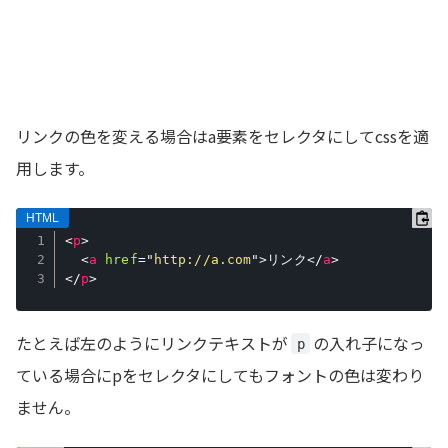
リンクの色を変える場合はa要素をセレクタにしてcssを適
用します。
<
p
>
<
a
href
=
"
http://a.com
"
>
リンク
</
a
>
</
p
>
たとえば左のようにリンクテキストが
の入れ子になっ
p
ている場合にpをセレクタにしてもフォントの色は変わり
ません。