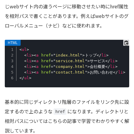
じwebサイト内の違うページに移動させたい時にhref属性
を相対パスで書くことがあります。例えばwebサイトのグ
ローバルメニュー（ナビ）などに使われます。
<
ul
>
<
li
>
<
a
href
=
"
index.html
"
>
トップ
</
li
>
<
li
>
<
a
href
=
"
service.html
"
>
サービス
</
li
>
<
li
>
<
a
href
=
"
company.html
"
>
会社概要
</
li
>
<
li
>
<
a
href
=
"
contact.html
"
>
お問い合わせ
</
li
>
</
ul
>
基本的に同じディレクトリ階層のファイルをリンク先に設
定するので上のような
になります。ディレクトリと
href
相対パスについてはこちらの記事で学習でわかりやすく解
説しています。