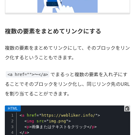
複数の要素をまとめてリンクにする
複数の要素をまとめてリンクにして、そのブロックをリン
ク化するということもできます。
でまるっと複数の要素を入れ子にす
<a href="">〜</a>
ることでそのブロックをリンク化し、同じリンク先のURL
を割り当てることができます。
<
a
href
=
"
https://webliker.info/
"
>
<
img
src
=
"
img.png
"
>
<
p
>
画像またはテキストをクリック
</
p
>
</
a
>