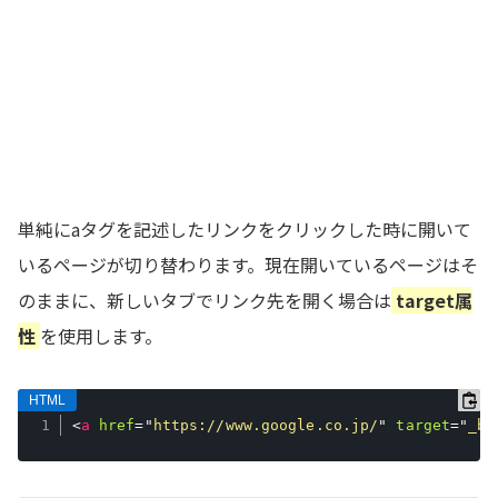
単純にaタグを記述したリンクをクリックした時に開いて
いるページが切り替わります。現在開いているページはそ
のままに、新しいタブでリンク先を開く場合は
target属
性
を使用します。
<
a
href
=
"
https://www.google.co.jp/
"
target
=
"
_bl