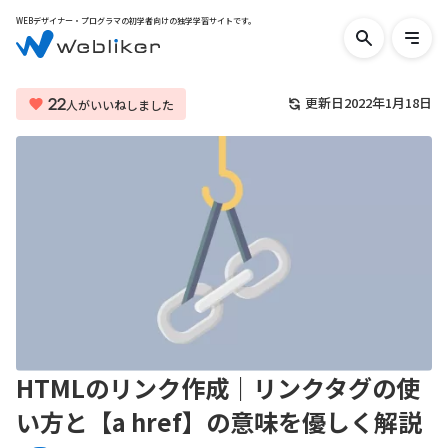
WEBデザイナー・プログラマの初学者向けの独学学習サイトです。
検
メ
索
ニ
す
ュ
る
ー
22
更新日
2022年1月18日
人がいいねしました
を
開
く
HTMLのリンク作成｜リンクタグの使
い方と【a href】の意味を優しく解説