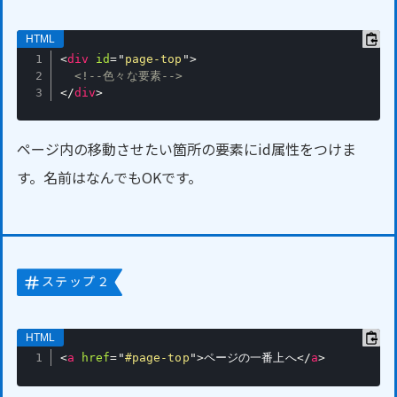
<
div
id
=
"
page-top
"
>
<!--色々な要素-->
</
div
>
ページ内の移動させたい箇所の要素にid属性をつけま
す。名前はなんでもOKです。
ステップ２
<
a
href
=
"
#page-top
"
>
ページの一番上へ
</
a
>