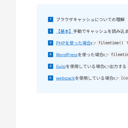
ブラウザキャッシュについての理解
【基本】
手動でキャッシュを読み込
PHPを使った場合
👉
filemtime()
WordPress
を使った場合👉
filemti
Gulp
を使用している場合👉出力する
webpack
を使用している場合👉
[co