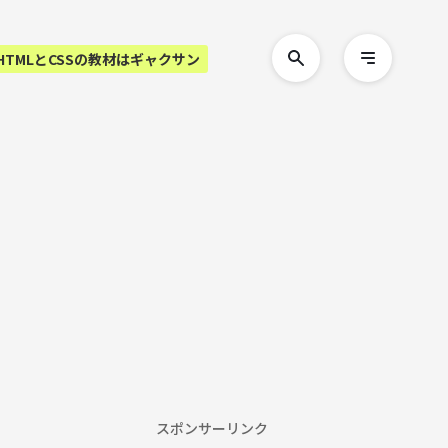
HTMLとCSSの教材はギャクサン
検
メ
索
ニ
す
ュ
る
ー
を
開
く
スポンサーリンク