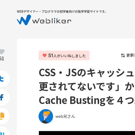
WEBデザイナー・プログラマの初学者向けの独学学習サイトです。
51
更新
人がいいねしました
51
CSS・JSのキャッシ
Twitter
更されてないです」か
Cache Bustingを４
Facebook
web兄さん
Copy
URL