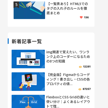
【一覧表あり】HTML5での
タグの入れ子のルールを徹
底まとめ
136
新着記事一覧
img関連で覚えたい、ワンラ
ンク上のコーダーになるため
の8つの知識
12281
【完全版】Figmaからコーデ
ィング！書き出し・CSSの各
プロパティの値...
87257
FlexboxとCSS Gridの違いと
使い分け｜よくあるレイアウ
トで理...