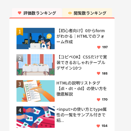
評価数ランキング
閲覧数ランキング
【初心者向け】0からform
がわかる｜HTMLでのフォ
ーム作成
197
【コピペOK】CSSだけで実
装できるおしゃれテーブル
デザイン10つ
185
HTMLの説明リストタグ
【dl・dt・dd】の使い方を
徹底解説
170
<input>の使い方とtype属
性の一覧をサンプル付きで
紹...
154