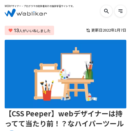
WEBデザイナー・プログラマの初学者向けの独学学習サイトです。
検
メ
索
ニ
す
ュ
る
ー
13
更新日
2022年1月7日
人がいいねしました
を
開
く
【CSS Peeper】webデザイナーは持
ってて当たり前！？なハイパーツール