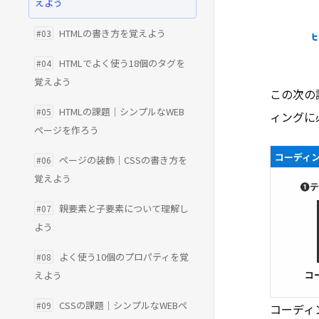
えよう
HTMLの書き方を覚えよう
#03
HTMLでよく使う18個のタグを
#04
覚えよう
この次の
HTMLの課題｜シンプルなWEB
#05
ィングに
ページを作ろう
ページの装飾｜CSSの書き方を
#06
覚えよう
親要素と子要素について理解し
#07
よう
よく使う10個のプロパティを覚
#08
えよう
CSSの課題｜シンプルなWEBペ
#09
コーディ