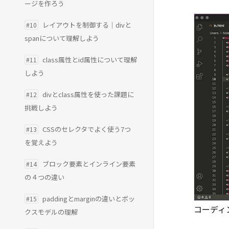
ージを作ろう
レイアウトを制御する｜divと
#10
spanについて理解しよう
class属性とid属性について理解
#11
しよう
divとclass属性を使った課題に
#12
挑戦しよう
CSSのセレクタでよく使う7つ
#13
を覚えよう
ブロック要素とインライン要素
#14
の４つの違い
paddingとmarginの違いとボッ
#15
コーディ
クスモデルの理解