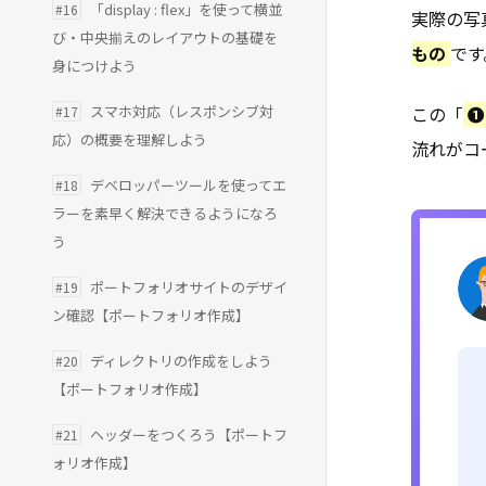
「display : flex」を使って横並
#16
実際の写
び・中央揃えのレイアウトの基礎を
もの
です
身につけよう
スマホ対応（レスポンシブ対
この「
❶
#17
応）の概要を理解しよう
流れがコ
デベロッパーツールを使ってエ
#18
ラーを素早く解決できるようになろ
う
ポートフォリオサイトのデザイ
#19
ン確認【ポートフォリオ作成】
ディレクトリの作成をしよう
#20
【ポートフォリオ作成】
ヘッダーをつくろう【ポートフ
#21
ォリオ作成】