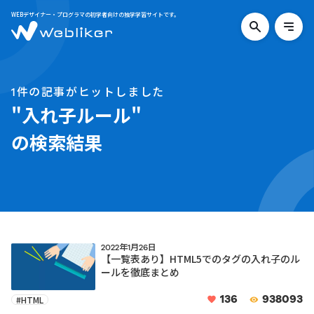
WEBデザイナー・プログラマの初学者向けの独学学習サイトです。
検
メ
索
ニ
す
ュ
る
ー
を
1件の記事がヒットしました
開
く
"入れ子ルール"
の検索結果
2022年1月26日
【一覧表あり】HTML5でのタグの入れ子のル
ールを徹底まとめ
136
938093
#HTML