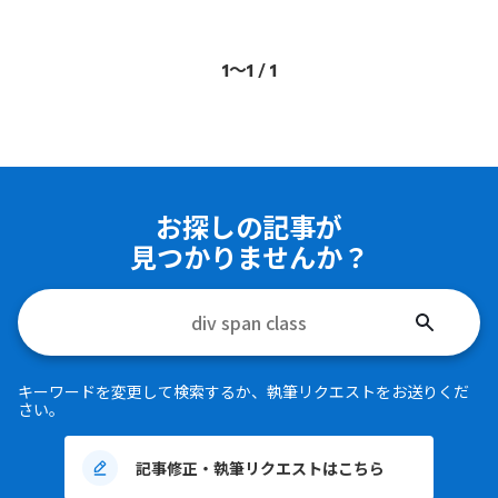
1〜1 / 1
お探しの記事が
見つかりませんか？
検
索
す
キーワードを変更して検索するか、執筆リクエストをお送りくだ
る
さい。
記事修正・執筆リクエストはこちら